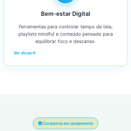
Bem-estar Digital
Ferramentas para controlar tempo de tela,
playlists mindful e conteúdo pensado para
equilibrar foco e descanso.
Ver dicas
Curadoria em andamento