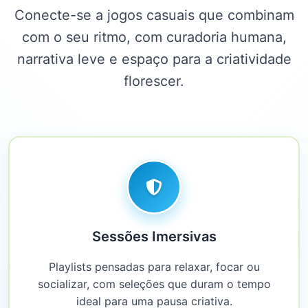
Conecte-se a jogos casuais que combinam
com o seu ritmo, com curadoria humana,
narrativa leve e espaço para a criatividade
florescer.
Sessões Imersivas
Playlists pensadas para relaxar, focar ou
socializar, com seleções que duram o tempo
ideal para uma pausa criativa.