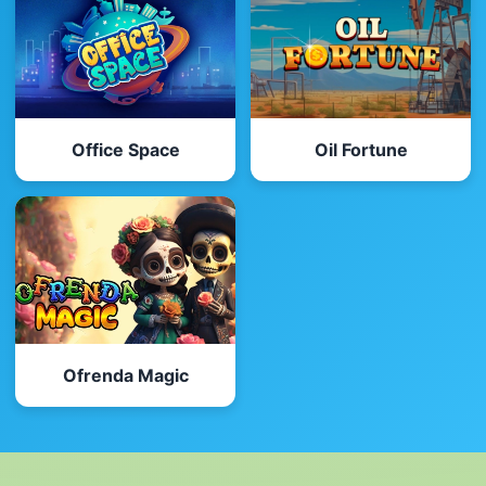
Office Space
Oil Fortune
Ofrenda Magic