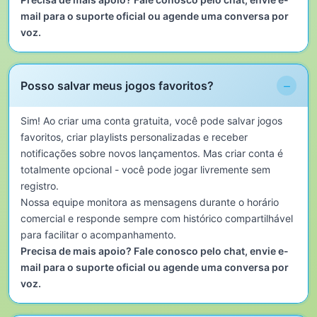
mail para o suporte oficial ou agende uma conversa por
voz.
−
Posso salvar meus jogos favoritos?
Sim! Ao criar uma conta gratuita, você pode salvar jogos
favoritos, criar playlists personalizadas e receber
notificações sobre novos lançamentos. Mas criar conta é
totalmente opcional - você pode jogar livremente sem
registro.
Nossa equipe monitora as mensagens durante o horário
comercial e responde sempre com histórico compartilhável
para facilitar o acompanhamento.
Precisa de mais apoio? Fale conosco pelo chat, envie e-
mail para o suporte oficial ou agende uma conversa por
voz.