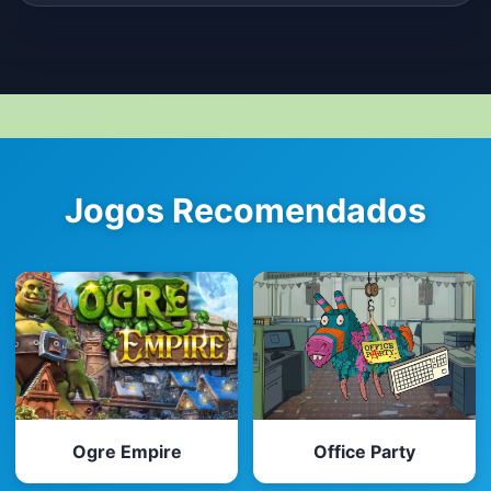
Jogos Recomendados
Ogre Empire
Office Party