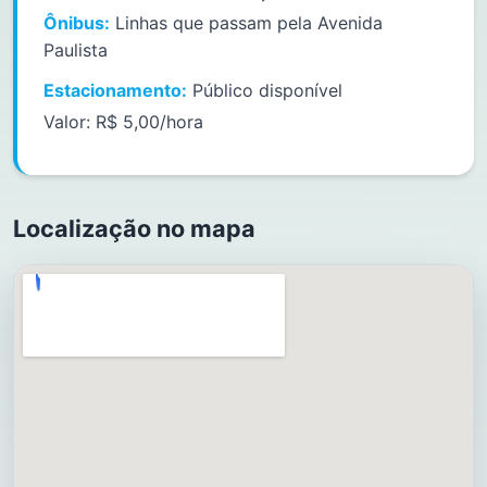
Ônibus:
Linhas que passam pela Avenida
Paulista
Estacionamento:
Público disponível
Valor: R$ 5,00/hora
Localização no mapa