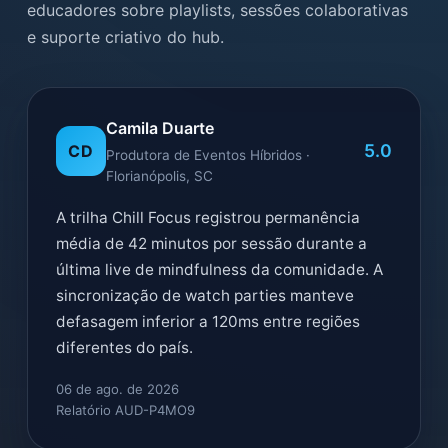
educadores sobre playlists, sessões colaborativas
e suporte criativo do hub.
Camila Duarte
5.0
CD
Produtora de Eventos Híbridos ·
Florianópolis, SC
A trilha Chill Focus registrou permanência
média de 42 minutos por sessão durante a
última live de mindfulness da comunidade. A
sincronização de watch parties manteve
defasagem inferior a 120ms entre regiões
diferentes do país.
06 de ago. de 2026
Relatório AUD-P4MO9