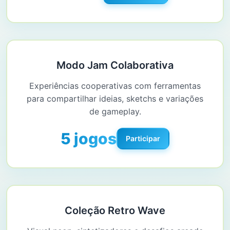
Modo Jam Colaborativa
Experiências cooperativas com ferramentas
para compartilhar ideias, sketchs e variações
de gameplay.
5 jogos
Participar
Coleção Retro Wave