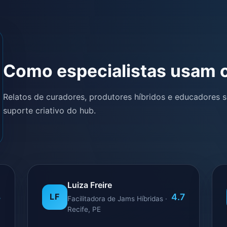
Como especialistas usam 
Relatos de curadores, produtores híbridos e educadores so
suporte criativo do hub.
Luiza Freire
8
4.7
LF
Facilitadora de Jams Híbridas ·
Recife, PE