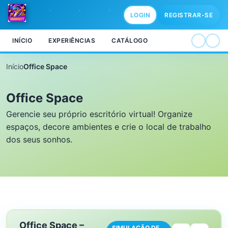
LOGIN
REGISTRAR-SE
INÍCIO
EXPERIÊNCIAS
CATÁLOGO
Início
Office Space
Office Space
Gerencie seu próprio escritório virtual! Organize
espaços, decore ambientes e crie o local de trabalho
dos seus sonhos.
Office Space –
SIMULAÇÃO DE